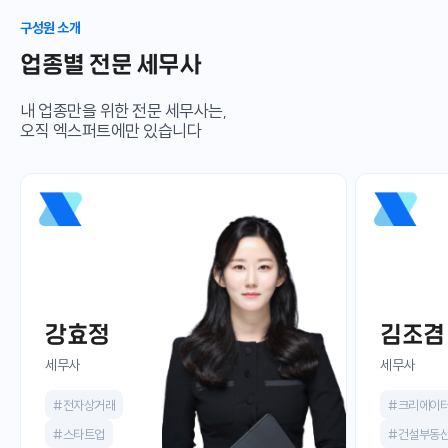
구성원 소개
업종별 전문 세무사
내 업종만을 위한 전문 세무사는,
오직 엑스퍼트에만 있습니다
강효정
김조겸
세무사
세무사
#전자상거래
#크리에이
#스타트업
#건설부동