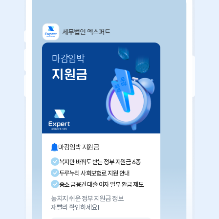
마감임박
이달
지원금
세
마감임박 지원금
이
복지만 바꿔도 받는 정부 지원금 6종
원천
두루누리 사회보험료 지원 안내
4대
중소 금융권 대출 이자 일부 환급 제도
간
놓치지 쉬운 정부 지원금 정보
다가오
재빨리 확인하세요!
놓치지