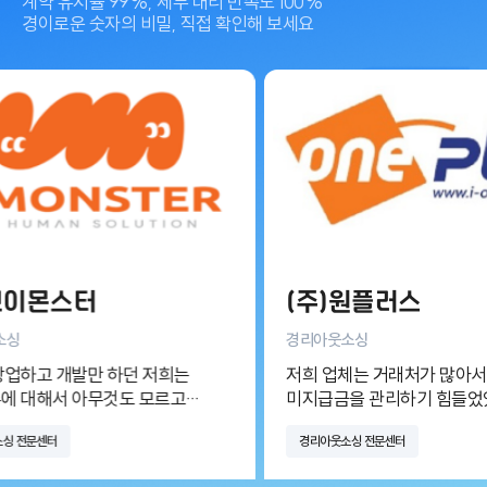
계약 유지율 99%, 세무 대리 만족도 100%
경이로운 숫자의 비밀, 직접 확인해 보세요
이몬스터
(주)원플러스
경리아웃소싱
고 개발만 하던 저희는
저희 업체는 거래처가 많아서 미
대해서 아무것도 모르고
미지급금을 관리하기 힘들었었는
엑스퍼트 경리아웃소싱센터에
문센터
경리아웃소싱 전문센터
템과 교육을 받고
경리아웃소싱을 의뢰하고 나서, 정확하게
서비스를 이용하면서 회사
매주 관리해주셔서 대금 청구나 