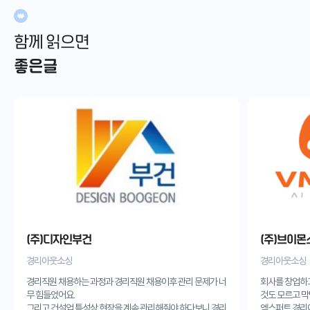
함께 읽으면
좋은글
(주)디자인부건
(주)브이몬
경리아웃소싱
경리아웃소싱
경리직원 채용하는 과정과 경리직원 채용이후 관리 문제가 너
회사를 창업하
무 힘들었어요.
것도 모르고 막
그리고 건설업 특성상 현장을 계속 관리해줘야 하다보니 경리
엑스퍼트 경리