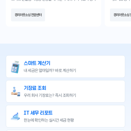
직원이 경리업무에서는 좀 부족했었던것 같아요.
받고 경리아웃
그런데 엑스퍼트 경리아웃소싱서비스를 받고나서는 경리업
월해졌습니다.
경리아웃소싱 전문센터
경리아웃소싱 
무는 전문가가 효율적으로 업무처리해줘서 너무 편해졌고,
항상 감사합니
현장만 관리하는 직원만 채용하여 인건비 절감에도 큰 도움이
되었어요.
경리업무 때문에 골치 한번 아파본 사장님들께 꼭 추천드립니
다.
스마트 계산기
내 세금은 얼마일까?
바로 계산하기
기장료 조회
우리 회사 기장료는?
즉시 조회하기
IT 세무 리포트
한눈에 확인하는
실시간 세금 현황