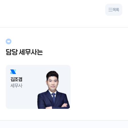
목록
담당 세무사는
김조겸
세무사