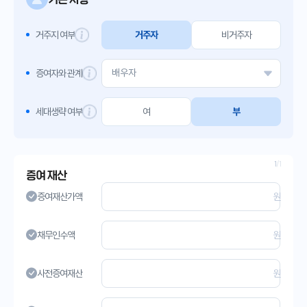
거주지 여부
거주자
비거주자
증여자와 관계
세대생략 여부
여
부
1
/1
증여 재산
증여재산가액
원
채무인수액
원
사전증여재산
원