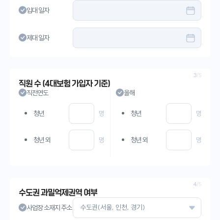
입대 일자
제대 일자
3
/5
직원 수 (4대보험 가입자 기준)
직전연도
올해
청년
명
청년
명
청년 외
명
청년 외
명
4
/5
수도권 과밀억제권역 여부
사업장 소재지 주소