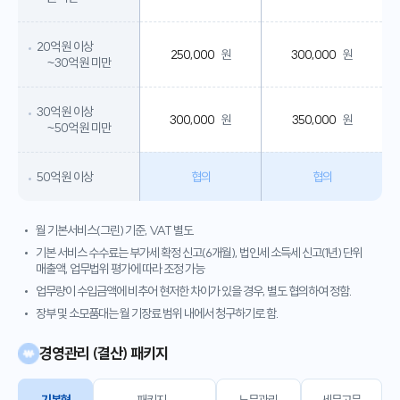
20억 원 이상
250,000
원
300,000
원
~30억 원 미만
30억 원 이상
300,000
원
350,000
원
~50억 원 미만
50억 원 이상
협의
협의
월 기본서비스(그린) 기준, VAT 별도
기본 서비스 수수료는 부가세 확정 신고(6개월), 법인세 소득세 신고(1년) 단위
매출액, 업무법위 평가에 따라 조정 가능
업무량이 수입금액에 비추어 현저한 차이가 있을 경우, 별도 협의하여 정함.
장부 및 소모품대는 월 기장료 범위 내에서 청구하기로 함.
경영관리 (결산) 패키지