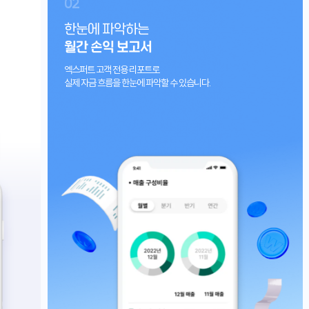
02
0
한눈에 파악하는
매
월간 손익 보고서
예
엑스퍼트 고객 전용 리포트로
세
실제 자금 흐름을 한눈에 파악할 수 있습니다.
납