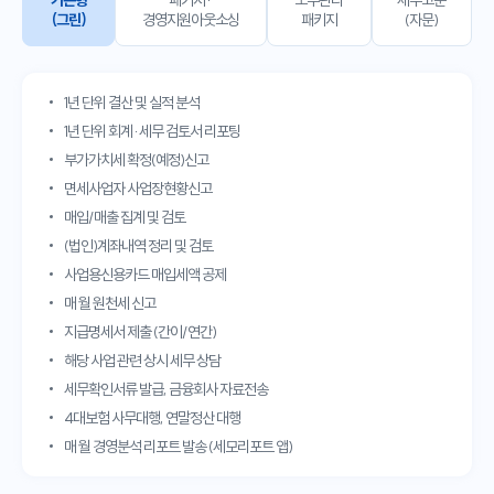
기본형
패키지·
노무관리
세무고문
(그린)
경영지원아웃소싱
패키지
(자문)
1년 단위 결산 및 실적 분석
1년 단위 회계·세무 검토서 리포팅
부가가치세 확정(예정)신고
면세사업자 사업장현황신고
매입/매출 집계 및 검토
(법인)계좌내역 정리 및 검토
사업용신용카드 매입세액 공제
매 월 원천세 신고
지급명세서 제출 (간이/연간)
해당 사업 관련 상시 세무 상담
세무확인서류 발급, 금융회사 자료전송
4대보험 사무대행, 연말정산 대행
매 월 경영분석 리포트 발송 (세모리포트 앱)