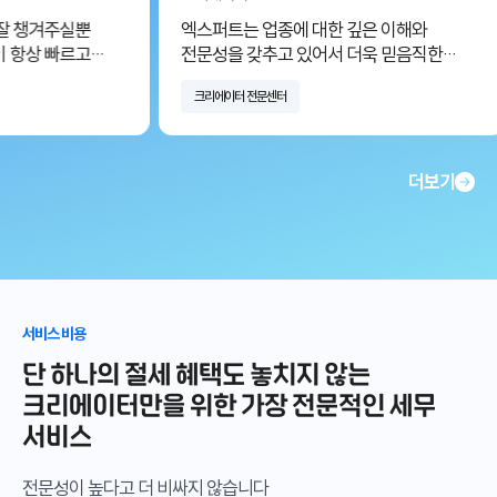
 챙겨주실뿐
엑스퍼트는 업종에 대한 깊은 이해와
항상 빠르고
전문성을 갖추고 있어서 더욱 믿음직한
세무법인입니다. 무엇보다 상담 과정에서
크리에이터 전문센터
 믿고
진정성이 느껴졌고 매번 고객 입장에서
계속해서 좋은
생각해주시는 모습이 인상적이었어요.
문의를 드릴때마다 항상 신속하고 정확한
답변을 받고 있고 그 덕분에 항상 안심하고
더보기
의뢰할 수 있어요. 앞으로도 계속 함께하고
싶은 파트너입니다.
서비스 비용
단 하나의 절세 혜택도 놓치지 않는
크리에이터만을 위한 가장 전문적인 세무
서비스
전문성이 높다고 더 비싸지 않습니다