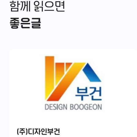
함께 읽으면
좋은글
(주)디자인부건