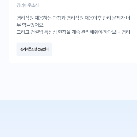
경리아웃소싱
경리직원 채용하는 과정과 경리직원 채용이후 관리 문제가 너
무 힘들었어요.
그리고 건설업 특성상 현장을 계속 관리해줘야 하다보니 경리
직원이 경리업무에서는 좀 부족했었던것 같아요.
그런데 엑스퍼트 경리아웃소싱서비스를 받고나서는 경리업무
경리아웃소싱 전문센터
는 전문가가 효율적으로 업무처리해줘서 너무 편해졌고,
현장만 관리하는 직원만 채용하여 인건비 절감에도 큰 도움이
되었어요.
경리업무 때문에 골치 한번 아파본 사장님들께 꼭 추천드립니
다.