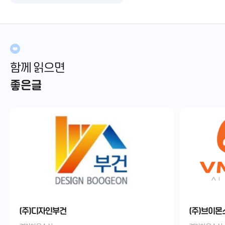
함께 읽으면
좋은글
(주)디자인부건
(주)브이몬