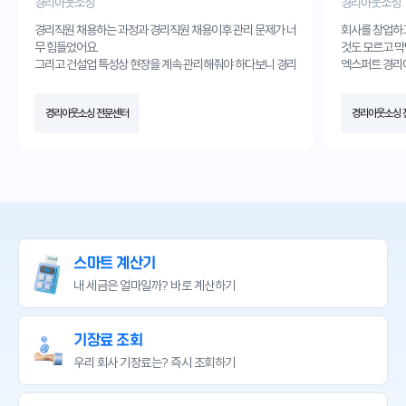
경리아웃소싱
경리아웃소싱
경리직원 채용하는 과정과 경리직원 채용이후 관리 문제가 너
회사를 창업하
무 힘들었어요.
것도 모르고 막
그리고 건설업 특성상 현장을 계속 관리해줘야 하다보니 경리
엑스퍼트 경리
직원이 경리업무에서는 좀 부족했었던것 같아요.
받고 경리아웃
그런데 엑스퍼트 경리아웃소싱서비스를 받고나서는 경리업
월해졌습니다.
경리아웃소싱 전문센터
경리아웃소싱 
무는 전문가가 효율적으로 업무처리해줘서 너무 편해졌고,
항상 감사합니
현장만 관리하는 직원만 채용하여 인건비 절감에도 큰 도움이
되었어요.
경리업무 때문에 골치 한번 아파본 사장님들께 꼭 추천드립니
다.
스마트 계산기
내 세금은 얼마일까?
바로 계산하기
기장료 조회
우리 회사 기장료는?
즉시 조회하기