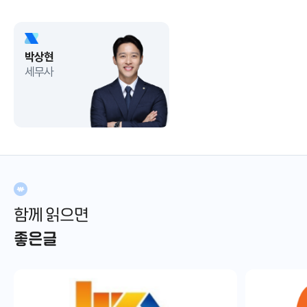
박상현
세무사
함께 읽으면
좋은글