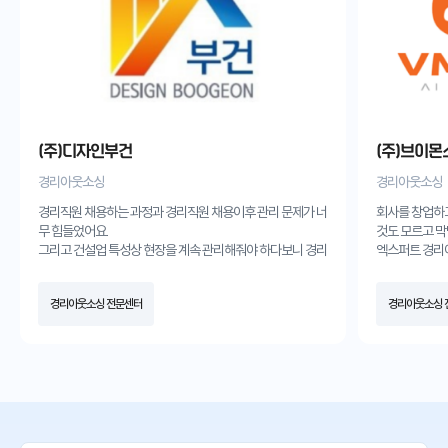
(주)디자인부건
(주)브이몬
경리아웃소싱
경리아웃소싱
경리직원 채용하는 과정과 경리직원 채용이후 관리 문제가 너
회사를 창업하
무 힘들었어요.
것도 모르고 막
그리고 건설업 특성상 현장을 계속 관리해줘야 하다보니 경리
엑스퍼트 경리
직원이 경리업무에서는 좀 부족했었던것 같아요.
받고 경리아웃
그런데 엑스퍼트 경리아웃소싱서비스를 받고나서는 경리업
월해졌습니다.
경리아웃소싱 전문센터
경리아웃소싱 
무는 전문가가 효율적으로 업무처리해줘서 너무 편해졌고,
항상 감사합니
현장만 관리하는 직원만 채용하여 인건비 절감에도 큰 도움이
되었어요.
경리업무 때문에 골치 한번 아파본 사장님들께 꼭 추천드립니
다.