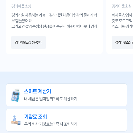
경리아웃소싱
경리아웃소싱
경리직원 채용하는 과정과 경리직원 채용이후 관리 문제가 너
회사를 창업하
무 힘들었어요.
것도 모르고 막
그리고 건설업 특성상 현장을 계속 관리해줘야 하다보니 경리
엑스퍼트 경리
직원이 경리업무에서는 좀 부족했었던것 같아요.
받고 경리아웃
그런데 엑스퍼트 경리아웃소싱서비스를 받고나서는 경리업
월해졌습니다.
경리아웃소싱 전문센터
경리아웃소싱 
무는 전문가가 효율적으로 업무처리해줘서 너무 편해졌고,
항상 감사합니
현장만 관리하는 직원만 채용하여 인건비 절감에도 큰 도움이
되었어요.
경리업무 때문에 골치 한번 아파본 사장님들께 꼭 추천드립니
다.
스마트 계산기
내 세금은 얼마일까?
바로 계산하기
기장료 조회
우리 회사 기장료는?
즉시 조회하기