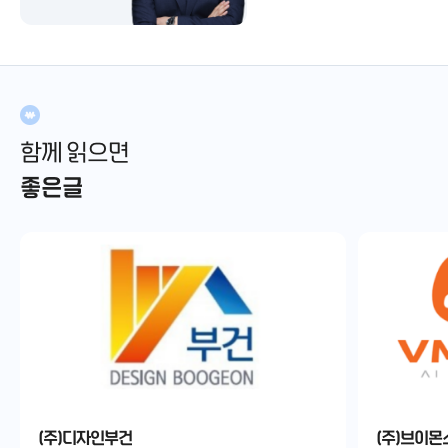
함께 읽으면
좋은글
(주)디자인부건
(주)브이몬