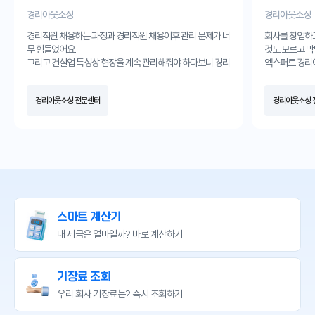
경리아웃소싱
경리아웃소싱
경리직원 채용하는 과정과 경리직원 채용이후 관리 문제가 너
회사를 창업하
무 힘들었어요.
것도 모르고 막
그리고 건설업 특성상 현장을 계속 관리해줘야 하다보니 경리
엑스퍼트 경리
직원이 경리업무에서는 좀 부족했었던것 같아요.
받고 경리아웃
그런데 엑스퍼트 경리아웃소싱서비스를 받고나서는 경리업
월해졌습니다.
경리아웃소싱 전문센터
경리아웃소싱 
무는 전문가가 효율적으로 업무처리해줘서 너무 편해졌고,
항상 감사합니
현장만 관리하는 직원만 채용하여 인건비 절감에도 큰 도움이
되었어요.
경리업무 때문에 골치 한번 아파본 사장님들께 꼭 추천드립니
다.
스마트 계산기
내 세금은 얼마일까?
바로 계산하기
기장료 조회
우리 회사 기장료는?
즉시 조회하기