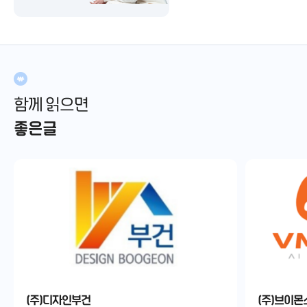
함께 읽으면
좋은글
(주)디자인부건
(주)브이몬