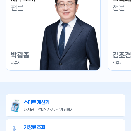
전문
전문
박광종
김조겸
세무사
세무사
스마트 계산기
내 세금은 얼마일까?
바로 계산하기
기장료 조회