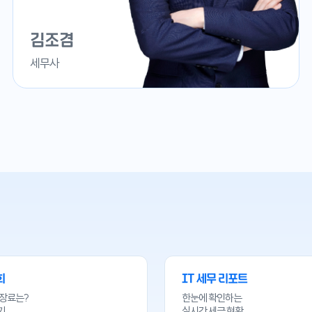
김조겸
세무사
회
IT 세무 리포트
기장료는?
한눈에 확인하는
기
실시간 세금 현황