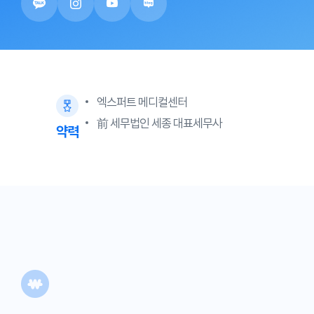
엑스퍼트 메디컬센터
前 세무법인 세종 대표세무사
약력