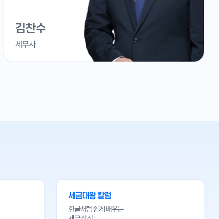
김찬수
세무사
세금대왕 칼럼
한글처럼 쉽게 배우는
세금 상식