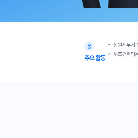
창원세무서 
무조건써먹는
주요 활동