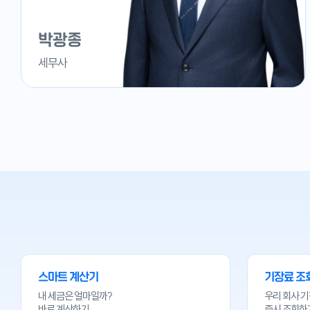
박광종
세무사
스마트 계산기
기장료 조
내 세금은 얼마일까?
우리 회사 
바로 계산하기
즉시 조회하