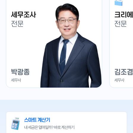
세무조사
크리에
전문
전문
박광종
김조겸
세무사
세무사
스마트 계산기
내 세금은 얼마일까?
바로 계산하기